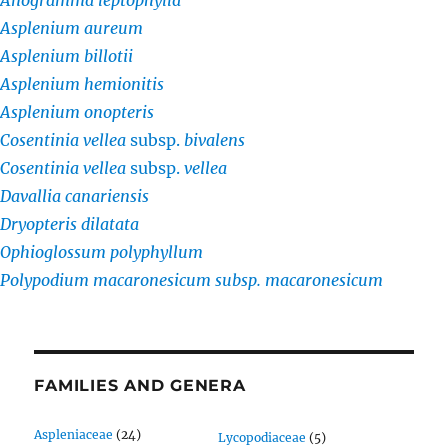
Anogramma leptophylla
Asplenium aureum
Asplenium billotii
Asplenium hemionitis
Asplenium onopteris
Cosentinia vellea
subsp.
bivalens
Cosentinia vellea
subsp.
vellea
Davallia canariensis
Dryopteris dilatata
Ophioglossum polyphyllum
Polypodium macaronesicum subsp. macaronesicum
FAMILIES AND GENERA
Aspleniaceae
(24)
Lycopodiaceae
(5)