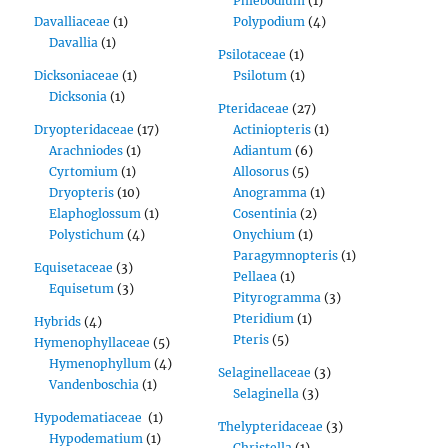
Phlebodium
(1)
Davalliaceae
(1)
Polypodium
(4)
Davallia
(1)
Psilotaceae
(1)
Dicksoniaceae
(1)
Psilotum
(1)
Dicksonia
(1)
Pteridaceae
(27)
Dryopteridaceae
(17)
Actiniopteris
(1)
Arachniodes
(1)
Adiantum
(6)
Cyrtomium
(1)
Allosorus
(5)
Dryopteris
(10)
Anogramma
(1)
Elaphoglossum
(1)
Cosentinia
(2)
Polystichum
(4)
Onychium
(1)
Paragymnopteris
(1)
Equisetaceae
(3)
Pellaea
(1)
Equisetum
(3)
Pityrogramma
(3)
Pteridium
(1)
Hybrids
(4)
Pteris
(5)
Hymenophyllaceae
(5)
Hymenophyllum
(4)
Selaginellaceae
(3)
Vandenboschia
(1)
Selaginella
(3)
Hypodematiaceae
(1)
Thelypteridaceae
(3)
Hypodematium
(1)
Christella
(1)